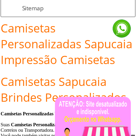
Sitemap
Camisetas
Personalizadas Sapucaia
Impressão Camisetas
Camisetas
Sapucaia
Brindes Personalizados
Camisetas Personalizadas bem perto de
Sapucaia
.
Suas
Camisetas Personalizadas
serão enviadas por motoboy,
Correios ou Transportadora.
Você pode também visitar nossa
loja de camisetas
personalizadas em