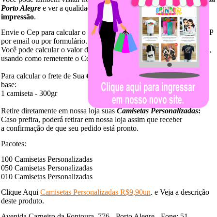
Porto Alegre
e ver a qualidade de nossas malhas e
qualidade de
impressão
.
Envie o Cep para calcular o valor de frete. Você pode enviar seu CEP
por email ou por formulário.
Você pode calcular o valor do frete, diretamente no site dos Correios,
usando como remetente o Cep 91040
-
170.
Para calcular o frete de Sua
Camiseta Personalizada
use peso como
base:
1 camiseta - 300gr
Retire diretamente em nossa loja suas
Camisetas Personalizadas
:
Caso prefira, poderá retirar em nossa loja assim que receber
a confirmação de que seu pedido está pronto.
Pacotes:
100 Camisetas Personalizadas
050 Camisetas Personalizadas
010 Camisetas Personalizadas
Clique Aqui
Camisetas Personalizadas R$9,90un
. e Veja a descrição
deste produto.
Avenida Carneiro da Fontoura, 776 - Porto Alegre - Fone: 51-