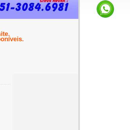
te.
oníveis.
Facebook