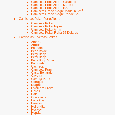
Camiseta Porto Alegre Gaudério
Camiseta Porto Alegre Made In
Camiseta Porto Alegre RS
Camisetas Porto Alegre Made In Tchê
Camisetas Porto Alegre Por de Sol
Camisetas Poker Porto Alegre
Camiseta Poker
Camiseta Poker Nipes
Camiseta Poker All-in
Camiseta Poker Ficha 25 Dólares
Camisetas Diversas Sátiras
Aranha
Arroba
Batmam
Beer Inside
Betty Boop
Betty Boop
Betty Boop Moto
Borboleta
Cachaça
Camiseta Pum
Casal Beijando
Caveira
Caveira Punk
Coração
Dragão
Estou em Greve
Flores
Gata
Gravatinha
He is Gay
Heaven
Hello Kitty
Hockey
Honda