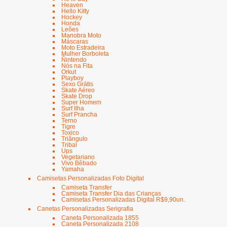
Heaven
Hello Kitty
Hockey
Honda
Leões
Manobra Moto
Máscaras
Moto Estradeira
Mulher Borboleta
Ñintendo
Nós na Fita
Orkut
Playboy
Sexo Grátis
Skate Aéreo
Skate Drop
Super Homem
Surf Ilha
Surf Prancha
Terno
Tigre
Toxico
Triângulo
Tribal
Ups
Vegetariano
Vivo Bêbado
Yamaha
Camisetas Personalizadas Foto Digital
Camiseta Transfer
Camiseta Transfer Dia das Crianças
Camisetas Personalizadas Digital R$9,90un.
Canetas Personalizadas Serigrafia
Caneta Personalizada 1855
Caneta Personalizada 2108