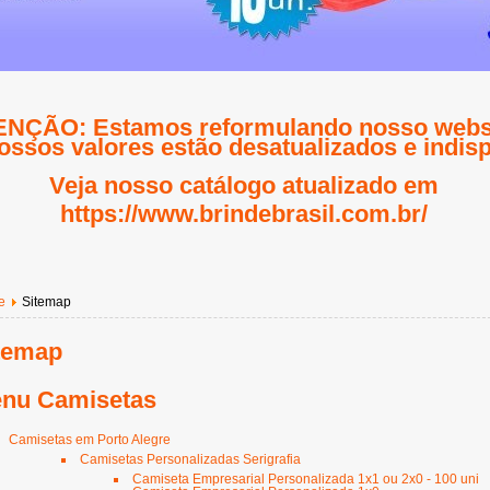
NÇÃO: Estamos reformulando nosso websi
ossos valores estão desatualizados e indisp
Veja nosso catálogo atualizado em
https://www.brindebrasil.com.br/
e
Sitemap
temap
nu Camisetas
Camisetas em Porto Alegre
Camisetas Personalizadas Serigrafia
Camiseta Empresarial Personalizada 1x1 ou 2x0 - 100 uni