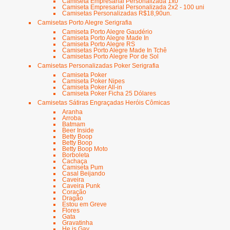
Camiseta Empresarial Personalizada 1x0
Camiseta Empresarial Personalizada 2x2 - 100 uni
Camisetas Personalizadas R$18,90un.
Camisetas Porto Alegre Serigrafia
Camiseta Porto Alegre Gaudério
Camiseta Porto Alegre Made In
Camiseta Porto Alegre RS
Camisetas Porto Alegre Made In Tchê
Camisetas Porto Alegre Por de Sol
Camisetas Personalizadas Poker Serigrafia
Camiseta Poker
Camiseta Poker Nipes
Camiseta Poker All-in
Camiseta Poker Ficha 25 Dólares
Camisetas Sátiras Engraçadas Heróis Cômicas
Aranha
Arroba
Batmam
Beer Inside
Betty Boop
Betty Boop
Betty Boop Moto
Borboleta
Cachaça
Camiseta Pum
Casal Beijando
Caveira
Caveira Punk
Coração
Dragão
Estou em Greve
Flores
Gata
Gravatinha
He is Gay