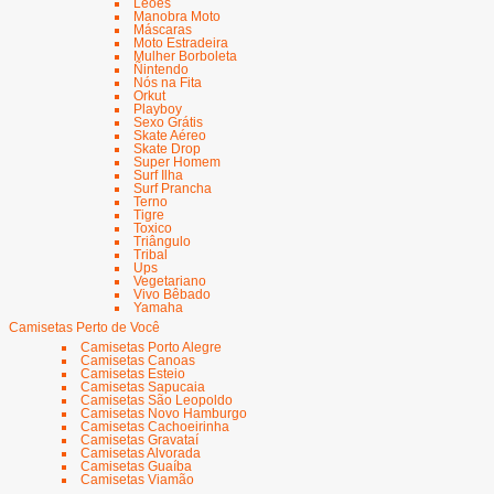
Leões
Manobra Moto
Máscaras
Moto Estradeira
Mulher Borboleta
Ñintendo
Nós na Fita
Orkut
Playboy
Sexo Grátis
Skate Aéreo
Skate Drop
Super Homem
Surf Ilha
Surf Prancha
Terno
Tigre
Toxico
Triângulo
Tribal
Ups
Vegetariano
Vivo Bêbado
Yamaha
Camisetas Perto de Você
Camisetas Porto Alegre
Camisetas Canoas
Camisetas Esteio
Camisetas Sapucaia
Camisetas São Leopoldo
Camisetas Novo Hamburgo
Camisetas Cachoeirinha
Camisetas Gravataí
Camisetas Alvorada
Camisetas Guaíba
Camisetas Viamão