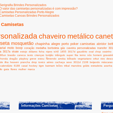
Serigrafia Brindes Personalizados
O valor das camisetas personalizadas é com impressão?
Camisetas Personalizadas Porto Alegre
Camisetas Canoas Brindes Personalizados
 Camisetas
rsonalizada
chaveiro
metálico
cane
seta
mosquetão
chapinha
alegre
porto
poker
camisetas
abridor
bet
rial
moto
boop
coração
medalha
borboleta
gás
caveira
personalizadas
transfer
301
a
3017a
skate
estojo
dólares
ficha
nipes
tchê
1855
3017d
gaudério
oval
chop
ossinho
990un
brasão
caneca
texto
crianças
botijão
triângulo
super
fita
terno
nós
homem
gravati
honda
dragão
playboy
greve
estou
Ñintendo
arroba
bêbado
vegetariano
orkut
vivo
desc
ide
ilha
heaven
prancha
drop
toxico
aéreo
cachaça
sexo
3011d
2108
beijando
máscaras
calendário
6188
casal
hockey
tigre
batmam
leões
tribal
manobra
grátis
estradeira
aranha
llo
gata
flores
mulher
marca
Informações Camisetas
Pergu