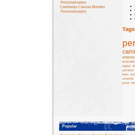
Personalizados
Camisetas Canoas Brindes
Personalizados
Tags
pe
cami
empresa
executiv
digital
r
yamaha
beer
ins
amarela
punk
he
Popular