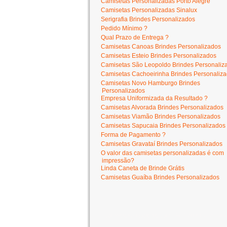
Camisetas Personalizadas Porto Alegre
Camisetas Personalizadas Sinalux
Serigrafia Brindes Personalizados
Pedido Mínimo ?
Qual Prazo de Entrega ?
Camisetas Canoas Brindes Personalizados
Camisetas Esteio Brindes Personalizados
Camisetas São Leopoldo Brindes Personaliz
Camisetas Cachoeirinha Brindes Personaliz
Camisetas Novo Hamburgo Brindes
Personalizados
Empresa Uniformizada da Resultado ?
Camisetas Alvorada Brindes Personalizados
Camisetas Viamão Brindes Personalizados
Camisetas Sapucaia Brindes Personalizados
Forma de Pagamento ?
Camisetas Gravataí Brindes Personalizados
O valor das camisetas personalizadas é com
impressão?
Linda Caneta de Brinde Grátis
Camisetas Guaíba Brindes Personalizados
camisetasportoalegre.com
- Av. Carneiro da Font