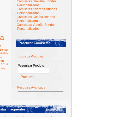
Camisetas Gravataí Brindes
Personalizados
Camisetas Alvorada Brindes
Personalizados
Camisetas Guaíba Brindes
Personalizados
Camisetas Viamão Brindes
Personalizados
ta
Procurar Camisetas
ty
1c
surf
r1890un
Todos os Produtos
nha
onto
3011b
Pesquisar Produto
kitty
Pesquisa Avançada
ntas Frequentes