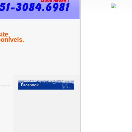
te.
oníveis.
Facebook