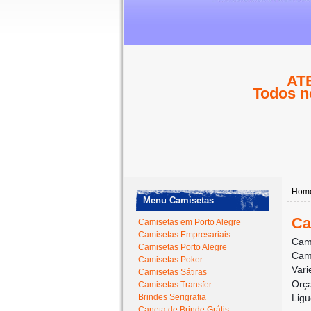
ATE
Todos n
Hom
Menu Camisetas
Ca
Camisetas em Porto Alegre
Camisetas Empresariais
Cami
Camisetas Porto Alegre
Cami
Camisetas Poker
Vari
Camisetas Sátiras
Orç
Camisetas Transfer
Brindes Serigrafia
Ligu
Caneta de Brinde Grátis