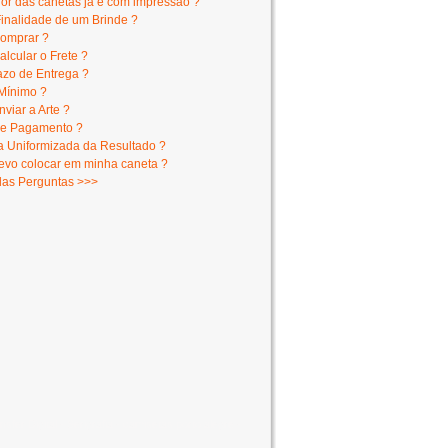
lor das canetas já é com impressão ?
Finalidade de um Brinde ?
omprar ?
lcular o Frete ?
azo de Entrega ?
Mínimo ?
viar a Arte ?
e Pagamento ?
 Uniformizada da Resultado ?
evo colocar em minha caneta ?
das Perguntas >>>
er Digital - Serigrafia - camisetas porto alegre -