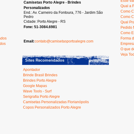
Esse va
Camisetas Porto Alegre - Brindes
Qual a 
Personalizados
Como C
End.: Av. Carneiro da Fontoura, 776 - Jardim São
Pedro
Como Ca
Cidade: Porto Alegre - RS
Qual Pr
Fone: 51-3084.6981
Pedido 
Como En
ados
Forma d
Email:
contato@camisetasportoalegre.com
ados
Empresa
O que d
Veja To
Sites Recomendados
Apontador
Brinde Brasil Brindes
Brindes Porto Alegre
Google Mapas
Wave Tools - Surf
Serigrafia Porto Alegre
Camisetas Personalizadas Florianópolis
Copos Personalizados Porto Alegre
oura, 776 - Jardim São Pedro - Porto Alegre Fone: 51-3084.6981 - Camisetas - Camiseta Transf
serigrafia porto alegre - camisetas personalizadas porto alegre - camisetas personalizadas