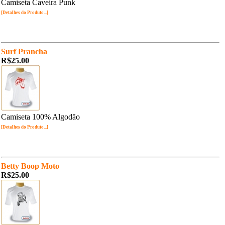
Camiseta Caveira Punk
[Detalhes do Produto...]
Surf Prancha
R$25.00
Camiseta 100% Algodão
[Detalhes do Produto...]
Betty Boop Moto
R$25.00